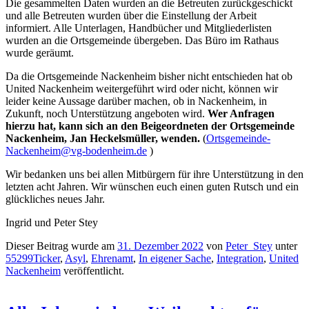
Die gesammelten Daten wurden an die Betreuten zurückgeschickt
und alle Betreuten wurden über die Einstellung der Arbeit
informiert. Alle Unterlagen, Handbücher und Mitgliederlisten
wurden an die Ortsgemeinde übergeben. Das Büro im Rathaus
wurde geräumt.
Da die Ortsgemeinde Nackenheim bisher nicht entschieden hat ob
United Nackenheim weitergeführt wird oder nicht, können wir
leider keine Aussage darüber machen, ob in Nackenheim, in
Zukunft, noch Unterstützung angeboten wird.
Wer Anfragen
hierzu hat, kann sich an den Beigeordneten der Ortsgemeinde
Nackenheim, Jan Heckelsmüller, wenden.
(
Ortsgemeinde-
Nackenheim@vg-bodenheim.de
)
Wir bedanken uns bei allen Mitbürgern für ihre Unterstützung in den
letzten acht Jahren. Wir wünschen euch einen guten Rutsch und ein
glückliches neues Jahr.
Ingrid und Peter Stey
Dieser Beitrag wurde am
31. Dezember 2022
von
Peter_Stey
unter
55299Ticker
,
Asyl
,
Ehrenamt
,
In eigener Sache
,
Integration
,
United
Nackenheim
veröffentlicht.