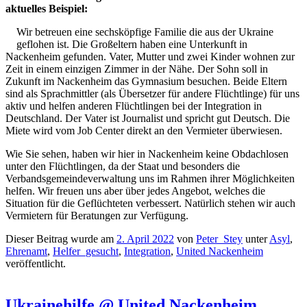
aktuelles Beispiel:
Wir betreuen eine sechsköpfige Familie die aus der Ukraine
geflohen ist. Die Großeltern haben eine Unterkunft in
Nackenheim gefunden. Vater, Mutter und zwei Kinder wohnen zur
Zeit in einem einzigen Zimmer in der Nähe. Der Sohn soll in
Zukunft im Nackenheim das Gymnasium besuchen. Beide Eltern
sind als Sprachmittler (als Übersetzer für andere Flüchtlinge) für uns
aktiv und helfen anderen Flüchtlingen bei der Integration in
Deutschland. Der Vater ist Journalist und spricht gut Deutsch. Die
Miete wird vom Job Center direkt an den Vermieter überwiesen.
Wie Sie sehen, haben wir hier in Nackenheim keine Obdachlosen
unter den Flüchtlingen, da der Staat und besonders die
Verbandsgemeindeverwaltung uns im Rahmen ihrer Möglichkeiten
helfen. Wir freuen uns aber über jedes Angebot, welches die
Situation für die Geflüchteten verbessert. Natürlich stehen wir auch
Vermietern für Beratungen zur Verfügung.
Dieser Beitrag wurde am
2. April 2022
von
Peter_Stey
unter
Asyl
,
Ehrenamt
,
Helfer_gesucht
,
Integration
,
United Nackenheim
veröffentlicht.
Ukrainehilfe @ United Nackenheim