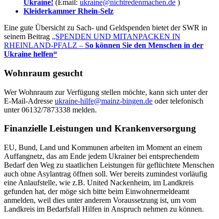
Ukraine!
(Email:
ukraine@nichtredenmachen.de
)
Kleiderkammer Rhein-Selz
Eine gute Übersicht zu Sach- und Geldspenden bietet der SWR in
seinem Beitrag
„SPENDEN UND MITANPACKEN IN
RHEINLAND-PFALZ –
So können Sie den Menschen in der
Ukraine helfen“
Wohnraum gesucht
Wer Wohnraum zur Verfügung stellen möchte, kann sich unter der
E-Mail-Adresse
ukraine-hilfe@mainz-bingen.de
oder telefonisch
unter 06132/7873338 melden.
Finanzielle Leistungen und Krankenversorgung
EU, Bund, Land und Kommunen arbeiten im Moment an einem
Auffangnetz, das am Ende jedem Ukrainer bei entsprechendem
Bedarf den Weg zu staatlichen Leistungen für geflüchtete Menschen
auch ohne Asylantrag öffnen soll. Wer bereits zumindest vorläufig
eine Anlaufstelle, wie z.B. United Nackenheim, im Landkreis
gefunden hat, der möge sich bitte beim Einwohnermeldeamt
anmelden, weil dies unter anderem Voraussetzung ist, um vom
Landkreis im Bedarfsfall Hilfen in Anspruch nehmen zu können.