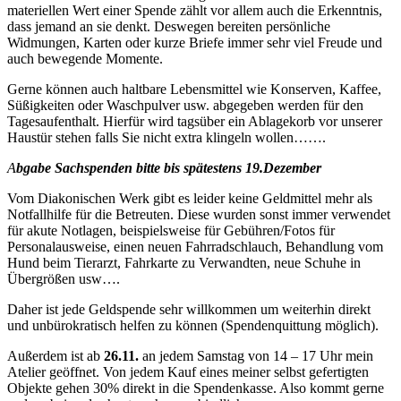
materiellen Wert einer Spende zählt vor allem auch die Erkenntnis,
dass jemand an sie denkt. Deswegen bereiten persönliche
Widmungen, Karten oder kurze Briefe immer sehr viel Freude und
auch bewegende Momente.
Gerne können auch haltbare Lebensmittel wie Konserven, Kaffee,
Süßigkeiten oder Waschpulver usw. abgegeben werden für den
Tagesaufenthalt. Hierfür wird tagsüber ein Ablagekorb vor unserer
Haustür stehen falls Sie nicht extra klingeln wollen…….
A
bgabe Sachspenden bitte bis spätestens 19.Dezember
Vom Diakonischen Werk gibt es leider keine Geldmittel mehr als
Notfallhilfe für die Betreuten. Diese wurden sonst immer verwendet
für akute Notlagen, beispielsweise für Gebühren/Fotos für
Personalausweise, einen neuen Fahrradschlauch, Behandlung vom
Hund beim Tierarzt, Fahrkarte zu Verwandten, neue Schuhe in
Übergrößen usw….
Daher ist jede Geldspende sehr willkommen um weiterhin direkt
und unbürokratisch helfen zu können (Spendenquittung möglich).
Außerdem ist ab
26.11.
an jedem Samstag von 14 – 17 Uhr mein
Atelier geöffnet. Von jedem Kauf eines meiner selbst gefertigten
Objekte gehen 30% direkt in die Spendenkasse. Also kommt gerne