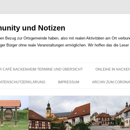
nity und Notizen
len Bezug zur Ortsgemeinde haben, also mit realen Aktivitäten am Ort verbunde
iger Bürger ohne reale Veranstaltungen ermöglichen. Wir hoffen das die Lese
Zum
Inhalt
R CAFÉ NACKENHEIM TERMINE UND ÜBERSICHT
ONLEIHE IN NACKE
springen
ATENSCHUTZERKLÄRUNG
IMPRESSUM
ARCHIV ZUM CORONA