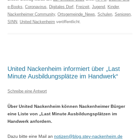
e-Books
,
Coronavirus
,
Digitales Dorf
,
Freizeit
,
Jugend
,
Kinder
,
Nackenheimer Community
,
Ortsgemeinde_News
,
Schulen
,
Senioren
,
SINN
,
United Nackenheim
veröffentlicht.
United Nackenheim informiert über „Last
Minute Ausbildungsplätze im Handwerk“
Schreibe eine Antwort
Über United Nackenheim können Nackenheimer Bürger
eine Liste von „Last Minute Ausbildungsplätzen im
Handwerk anfordern.
Dazu bitte eine Mail an
notizen@blog.stey-nackenheim.de