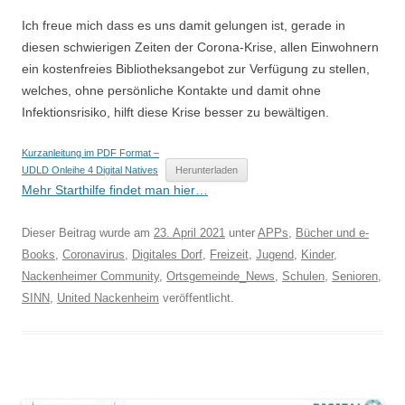
Ich freue mich dass es uns damit gelungen ist, gerade in
diesen schwierigen Zeiten der Corona-Krise, allen Einwohnern
ein kostenfreies Bibliotheksangebot zur Verfügung zu stellen,
welches, ohne persönliche Kontakte und damit ohne
Infektionsrisiko, hilft diese Krise besser zu bewältigen.
Kurzanleitung im PDF Format –
UDLD Onleihe 4 Digital Natives
Herunterladen
Mehr Starthilfe findet man hier…
Dieser Beitrag wurde am
23. April 2021
unter
APPs
,
Bücher und e-
Books
,
Coronavirus
,
Digitales Dorf
,
Freizeit
,
Jugend
,
Kinder
,
Nackenheimer Community
,
Ortsgemeinde_News
,
Schulen
,
Senioren
,
SINN
,
United Nackenheim
veröffentlicht.