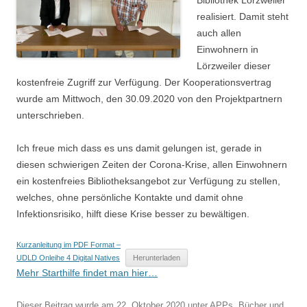
Bibliothek Lörzweiler
realisiert. Damit steht
auch allen
Einwohnern in
Lörzweiler dieser
kostenfreie Zugriff zur Verfügung. Der Kooperationsvertrag
wurde am Mittwoch, den 30.09.2020 von den Projektpartnern
unterschrieben.
Ich freue mich dass es uns damit gelungen ist, gerade in
diesen schwierigen Zeiten der Corona-Krise, allen Einwohnern
ein kostenfreies Bibliotheksangebot zur Verfügung zu stellen,
welches, ohne persönliche Kontakte und damit ohne
Infektionsrisiko, hilft diese Krise besser zu bewältigen.
Kurzanleitung im PDF Format –
UDLD Onleihe 4 Digital Natives
Herunterladen
Mehr Starthilfe findet man hier…
Dieser Beitrag wurde am
22. Oktober 2020
unter
APPs
,
Bücher und