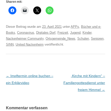
Sharen mit:
Dieser Beitrag wurde am
23. April 2021
unter
APPs
,
Bücher und e-
Books
,
Coronavirus
,
Digitales Dorf
,
Freizeit
,
Jugend
,
Kinder
,
Nackenheimer Community
,
Ortsgemeinde_News
,
Schulen
,
Senioren
,
SINN
,
United Nackenheim
veröffentlicht.
Beitrags-
←
Impftermin online buchen –
„Kirche mit Kindern“ –
Navigation
ein Erklärvideo
Familiengottesdienst unter
freiem Himmel
→
Kommentar verfassen