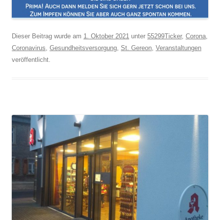
Dieser Beitrag wurde am
1. Oktober 2021
unter
55299Ticker
,
Corona
,
Coronavirus
,
Gesundheitsversorgung
,
St. Gereon
,
Veranstaltungen
veröffentlicht.