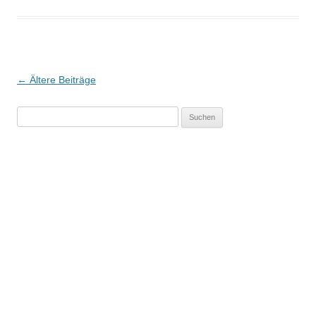
Beitrags-
←
Ältere Beiträge
Navigation
Suchen
nach: