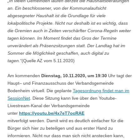
„In vielen Gemeinden laufen derzeit die Haushaltsberatungen
an. Ein beschlossener, von der Kommunalaufsicht
abgesegneter Haushalt ist die Grundlage für viele
lokalpolitische Projekte. Nicht nur deshalb ist es wichtig, dass
die Gremien auch in Zeiten verschärfter Corona-Regeln weiter
tagen können. Im Moment findet das Gros der Termine
unverändert als Präsenzsitzungen statt. Der Landtag hat im
Sommer die Möglichkeit geschaffen, auch digital zu
tagen.“
(Quelle AZ vom 5.11.2020)
Am kommenden
Dienstag, 10.11.2020, um 19:30
Uhr tagt der
Haupt– und Finanzausschuss der Verbandsgemeinde
Bodenheim virtuell. Die geplante
Tagesordnung findet man im
SessionNet
. Diese Sitzung kann live über den Youtube-
Livestream-Kanal der Verbandsgemeinde
unter
https:
/
/youtu.be/4x7eT7ocRAE
mitverfolgt werden. Damit wird es deutlich einfacher für die
Bürger sich hier zu beteiligen und aus erster Hand zu
informieren. Nicht nur dass man sich nicht anstecken kann,