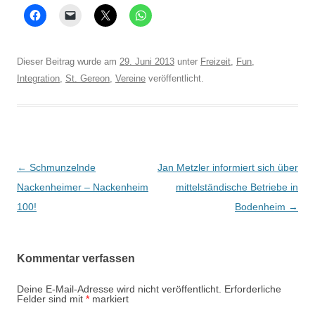
Dieser Beitrag wurde am
29. Juni 2013
unter
Freizeit
,
Fun
,
Integration
,
St. Gereon
,
Vereine
veröffentlicht.
Beitrags-
←
Schmunzelnde
Jan Metzler informiert sich über
Navigation
Nackenheimer – Nackenheim
mittelständische Betriebe in
100!
Bodenheim
→
Kommentar verfassen
Deine E-Mail-Adresse wird nicht veröffentlicht.
Erforderliche
Felder sind mit
*
markiert