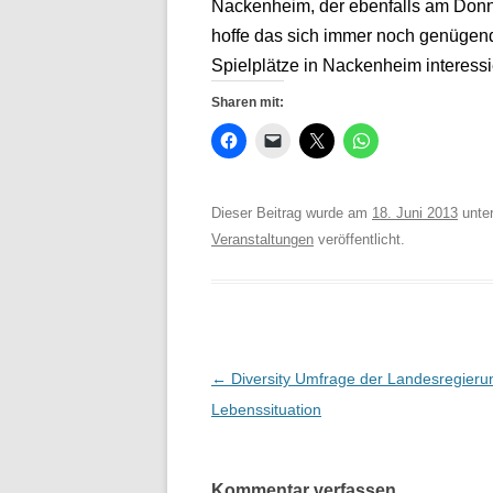
Nackenheim, der ebenfalls am Donne
hoffe das sich immer noch genügend
Spielplätze in Nackenheim interessie
Sharen mit:
Dieser Beitrag wurde am
18. Juni 2013
unte
Veranstaltungen
veröffentlicht.
Beitrags-
←
Diversity Umfrage der Landesregieru
Navigation
Lebenssituation
Kommentar verfassen