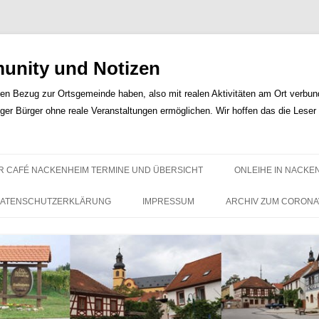
nity und Notizen
len Bezug zur Ortsgemeinde haben, also mit realen Aktivitäten am Ort verbunde
iger Bürger ohne reale Veranstaltungen ermöglichen. Wir hoffen das die Lese
Zum
Inhalt
R CAFÉ NACKENHEIM TERMINE UND ÜBERSICHT
ONLEIHE IN NACKE
springen
ATENSCHUTZERKLÄRUNG
IMPRESSUM
ARCHIV ZUM CORONA