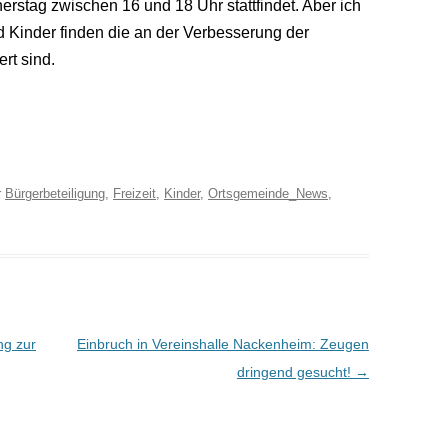
rstag zwischen 16 und 18 Uhr stattfindet. Aber ich
 Kinder finden die an der Verbesserung der
rt sind.
r
Bürgerbeteiligung
,
Freizeit
,
Kinder
,
Ortsgemeinde_News
,
ng zur
Einbruch in Vereinshalle Nackenheim: Zeugen
dringend gesucht!
→