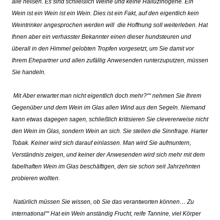
alle hei
ß
en. Es sind schlie
ß
lich Weine und keine Halluzinogene. Ein
Wein ist ein Wein ist ein Wein. Dies ist ein Fakt, auf den eigentlich kein
Weintrinker angesprochen werden will
die Hoffnung soll weiterleben. Hat
Ihnen aber ein verhasster Bekannter einen dieser hundsteuren und
ü
berall in den Himmel gelobten Tropfen vorgesetzt, um Sie damit vor
Ihrem Ehepartner und allen zuf
ä
llig Anwesenden runterzuputzen, müssen
Sie handeln.
Mit
Aber erwartet man nicht eigentlich doch mehr?““ nehmen Sie Ihrem
Gegen
ü
ber und dem Wein im Glas allen Wind aus den Segeln. Niemand
kann etwas dagegen sagen, schlie
ß
lich kritisieren Sie clevererweise nicht
den Wein im Glas, sondern Wein an sich. Sie stellen die Sinnfrage. Harter
Tobak. Keiner wird sich darauf einlassen. Man wird Sie aufmuntern,
Verständnis zeigen, und keiner der Anwesenden wird sich mehr mit dem
fabelhaften Wein im Glas beschäftigen, den sie schon seit Jahrzehnten
probieren wollten.
Natürlich müssen Sie wissen, ob Sie das verantworten können…
Zu
international““ Hat ein Wein anst
ä
ndig Frucht, reife Tannine, viel K
ö
rper