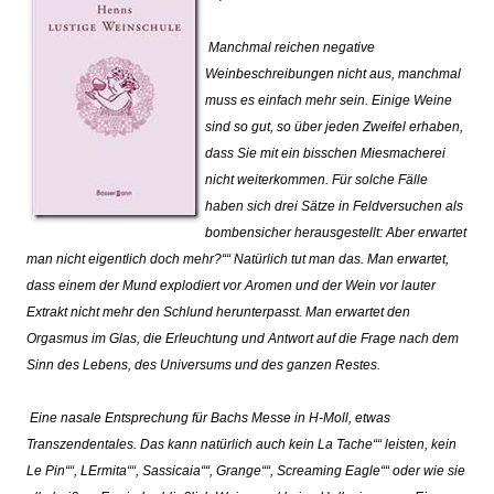
Manchmal reichen negative
Weinbeschreibungen nicht aus, manchmal
muss es einfach mehr sein. Einige Weine
sind so gut, so über jeden Zweifel erhaben,
dass Sie mit ein bisschen Miesmacherei
nicht weiterkommen. Für solche Fälle
haben sich drei Sätze in Feldversuchen als
bombensicher herausgestellt:
Aber erwartet
man nicht eigentlich doch mehr?““ Nat
ü
rlich tut man das. Man erwartet,
dass einem der Mund explodiert vor Aromen und der Wein vor lauter
Extrakt nicht mehr den Schlund herunterpasst. Man erwartet den
Orgasmus im Glas, die Erleuchtung und Antwort auf die Frage nach dem
Sinn des Lebens, des Universums und des ganzen Restes.
Eine nasale Entsprechung für Bachs Messe in H-Moll, etwas
Transzendentales. Das kann natürlich auch kein
La Tache““ leisten, kein
Le Pin““,
L
Ermita““,
Sassicaia““,
Grange““,
Screaming Eagle““ oder wie sie