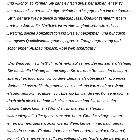
und Alkohol, so k
ö
nnen Sie ganz einfach dreist behaupten, er sei zu
international. Jeder anständige Weinfreund ist gegen den
internationalen
Stil““, der alle Weine gleich schmecken l
ä
sst.
Ü
berkonzentriert““ ist ein
anderes Wort daf
ü
r. Nat
ü
rlich ist es eine unglaubliche winzerische
Leistung, solche Konzentration ins Glas zu bekommen, und nur durch
strengstes Qualitätsmanagement, rigorose Ertragsbegrenzung und
schonenden Ausbau möglich. Aber wen schert das?
Der Wein kann schließlich nicht mehr auf seinen Beinen stehen. Nehmen
Sie anständig Haltung an und sagen Sie mit dem Brustton der heiligen
spanischen Inquisition:
Ich fordere Eleganz als oberstes Prinzip eines
Weines!““ Lassen Sie Argumente, dass auch ein konzentrierter Wein
elegant sein k
ö
nne, au
ß
en vor. Ebenso Einw
ä
nde wie:
Konzentration ist
doch nicht gleich bedeutend mit internationalem Stil, auch in der
Konzentration kann ein Wein die Typizität seiner Herkunft
widerspiegeln““. Hier geht es um eine hehre Grundsatzfrage. Lieber
einen dünnen, sauren, untrinkbaren Wein, bei dem man dafür genau
weiß, dass er aus England (oder aus einer anderen zugigen Gegend)
kommt, als einen reifen, süffigen, vollmundigen Tropfen, der partout aus