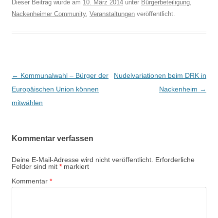
Dieser Beitrag wurde am
10. März 2014
unter
Bürgerbeteiligung
,
Nackenheimer Community
,
Veranstaltungen
veröffentlicht.
Beitrags-
←
Kommunalwahl – Bürger der
Nudelvariationen beim DRK in
Navigation
Europäischen Union können
Nackenheim
→
mitwählen
Kommentar verfassen
Deine E-Mail-Adresse wird nicht veröffentlicht.
Erforderliche
Felder sind mit
*
markiert
Kommentar
*