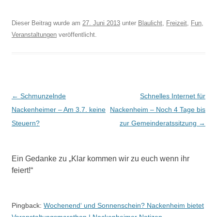
Dieser Beitrag wurde am
27. Juni 2013
unter
Blaulicht
,
Freizeit
,
Fun
,
Veranstaltungen
veröffentlicht.
Beitrags-
←
Schmunzelnde
Schnelles Internet für
Navigation
Nackenheimer – Am 3.7. keine
Nackenheim – Noch 4 Tage bis
Steuern?
zur Gemeinderatssitzung
→
Ein Gedanke zu „
Klar kommen wir zu euch wenn ihr
feiert!
“
Pingback:
Wochenend‘ und Sonnenschein? Nackenheim bietet