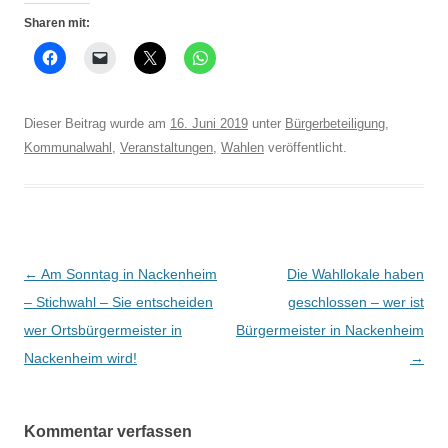
Sharen mit:
Dieser Beitrag wurde am
16. Juni 2019
unter
Bürgerbeteiligung
,
Kommunalwahl
,
Veranstaltungen
,
Wahlen
veröffentlicht.
Beitrags-
←
Am Sonntag in Nackenheim
Die Wahllokale haben
Navigation
– Stichwahl – Sie entscheiden
geschlossen – wer ist
wer Ortsbürgermeister in
Bürgermeister in Nackenheim
Nackenheim wird!
→
Kommentar verfassen