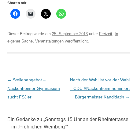
Sharen mit:
Dieser Beitrag wurde am
25. September 2013
unter
Freizeit
,
In
eigener Sache
,
Veranstaltungen
veröffentlicht.
Beitrags-
←
Stellenangebot –
Nach der Wahl ist vor der Wahl
Navigation
Nackenheimer Gymnasium
– CDU #Nackenheim nominiert
sucht FSJler
Bürgermeister Kandidatin
→
Ein Gedanke zu „
Sonntags 15 Uhr an der Rheinterrasse
– im „Fröhlichen Weinberg“
“