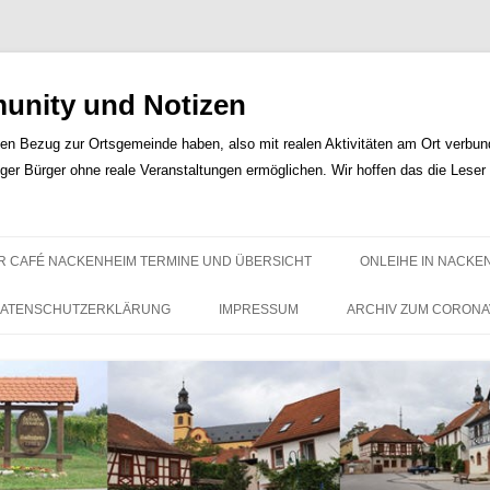
nity und Notizen
len Bezug zur Ortsgemeinde haben, also mit realen Aktivitäten am Ort verbunde
iger Bürger ohne reale Veranstaltungen ermöglichen. Wir hoffen das die Lese
Zum
Inhalt
R CAFÉ NACKENHEIM TERMINE UND ÜBERSICHT
ONLEIHE IN NACKE
springen
ATENSCHUTZERKLÄRUNG
IMPRESSUM
ARCHIV ZUM CORONA