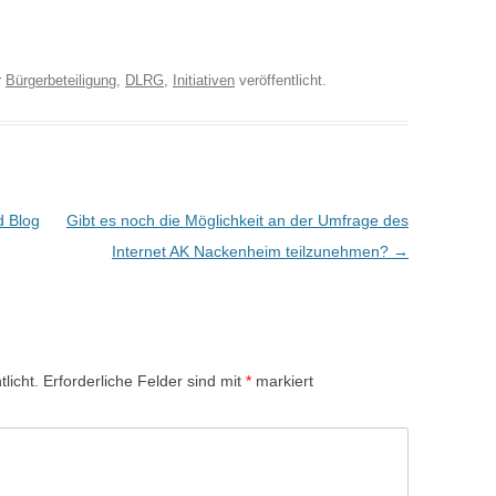
r
Bürgerbeteiligung
,
DLRG
,
Initiativen
veröffentlicht.
d Blog
Gibt es noch die Möglichkeit an der Umfrage des
Internet AK Nackenheim teilzunehmen?
→
licht.
Erforderliche Felder sind mit
*
markiert