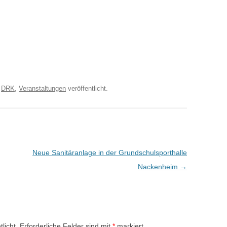
r
DRK
,
Veranstaltungen
veröffentlicht.
Neue Sanitäranlage in der Grundschulsporthalle
Nackenheim
→
licht.
Erforderliche Felder sind mit
*
markiert