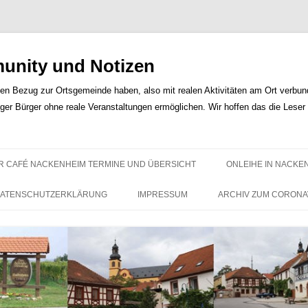
nity und Notizen
len Bezug zur Ortsgemeinde haben, also mit realen Aktivitäten am Ort verbunde
iger Bürger ohne reale Veranstaltungen ermöglichen. Wir hoffen das die Lese
Zum
Inhalt
R CAFÉ NACKENHEIM TERMINE UND ÜBERSICHT
ONLEIHE IN NACKE
springen
ATENSCHUTZERKLÄRUNG
IMPRESSUM
ARCHIV ZUM CORONA