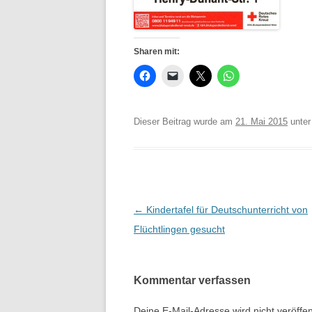
Sharen mit:
Dieser Beitrag wurde am
21. Mai 2015
unte
Beitrags-
←
Kindertafel für Deutschunterricht von
Navigation
Flüchtlingen gesucht
Kommentar verfassen
Deine E-Mail-Adresse wird nicht veröffent