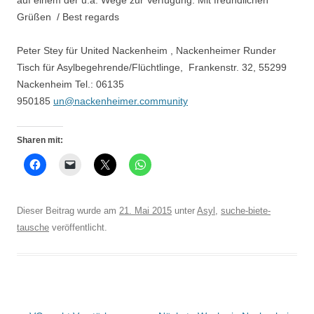
auf einem der u.a. Wege zur Verfügung. Mit freundlichen
Grüßen / Best regards
Peter Stey für United Nackenheim , Nackenheimer Runder
Tisch für Asylbegehrende/Flüchtlinge, Frankenstr. 32, 55299
Nackenheim Tel.: 06135
950185
un@nackenheimer.community
Sharen mit:
Dieser Beitrag wurde am
21. Mai 2015
unter
Asyl
,
suche-biete-
tausche
veröffentlicht.