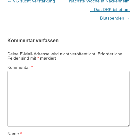
Beitrags-
←
VG sucht Verstärkung
Nächste Woche in Nackenheim
Navigation
– Das DRK bittet um
Blutspenden
→
Kommentar verfassen
Deine E-Mail-Adresse wird nicht veröffentlicht.
Erforderliche
Felder sind mit
*
markiert
Kommentar
*
Name
*