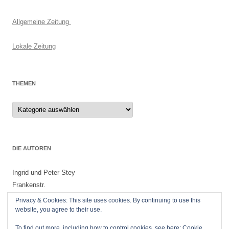
Allgemeine Zeitung
Lokale Zeitung
THEMEN
Themen
DIE AUTOREN
Ingrid und Peter Stey
Frankenstr.
55299 Nackenheim
Privacy & Cookies: This site uses cookies. By continuing to use this
website, you agree to their use.
To find out more, including how to control cookies, see here:
Cookie