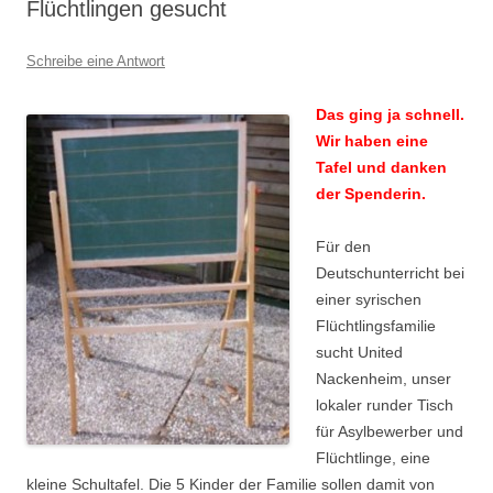
Flüchtlingen gesucht
Schreibe eine Antwort
Das ging ja schnell.
Wir haben eine
Tafel und danken
der Spenderin.
Für den
Deutschunterricht bei
einer syrischen
Flüchtlingsfamilie
sucht United
Nackenheim, unser
lokaler runder Tisch
für Asylbewerber und
Flüchtlinge, eine
kleine Schultafel. Die 5 Kinder der Familie sollen damit von