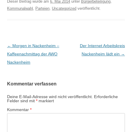
Dieser Beitrag wurde am
6. Mai 2014
unter
Bürgerbeteiligung
,
Kommunalwahl
,
Parteien
,
Uncategorized
veröffentlicht.
Beitrags-
←
Morgen in Nackenheim –
Der Internet Arbeitskreis
Navigation
Kaffeenachmittag der AWO
Nackenheim lädt ein
→
Nackenheim
Kommentar verfassen
Deine E-Mail-Adresse wird nicht veröffentlicht.
Erforderliche
Felder sind mit
*
markiert
Kommentar
*