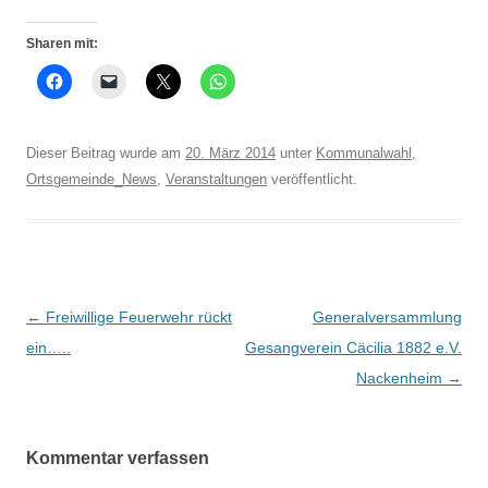
Sharen mit:
Dieser Beitrag wurde am
20. März 2014
unter
Kommunalwahl
,
Ortsgemeinde_News
,
Veranstaltungen
veröffentlicht.
Beitrags-
←
Freiwillige Feuerwehr rückt
Generalversammlung
Navigation
ein…..
Gesangverein Cäcilia 1882 e.V.
Nackenheim
→
Kommentar verfassen