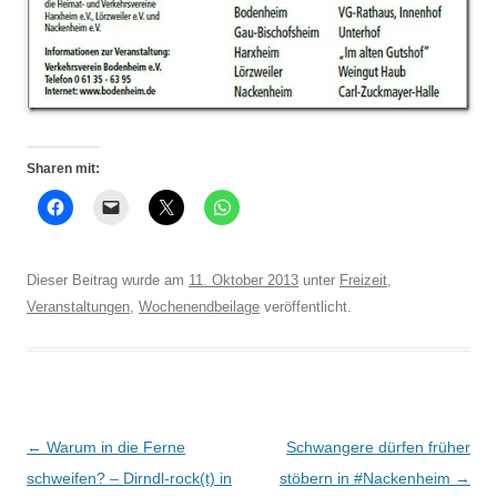
Sharen mit:
Dieser Beitrag wurde am
11. Oktober 2013
unter
Freizeit
,
Veranstaltungen
,
Wochenendbeilage
veröffentlicht.
Beitrags-
←
Warum in die Ferne
Schwangere dürfen früher
Navigation
schweifen? – Dirndl-rock(t) in
stöbern in #Nackenheim
→