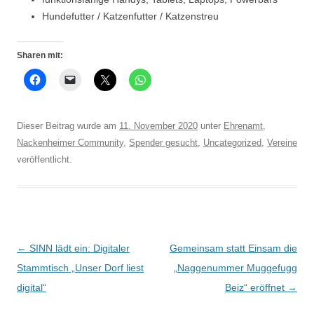
Hundefutter / Katzenfutter / Katzenstreu
Sharen mit:
Dieser Beitrag wurde am
11. November 2020
unter
Ehrenamt
,
Nackenheimer Community
,
Spender gesucht
,
Uncategorized
,
Vereine
veröffentlicht.
Beitrags-
←
SINN lädt ein: Digitaler
Gemeinsam statt Einsam die
Navigation
Stammtisch „Unser Dorf liest
„Naggenummer Muggefugg
digital“
Beiz“ eröffnet
→