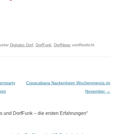
unter
Digitales Dorf
,
DorfFunk
,
DorfNews
veröffentlicht.
ernparty
Copacabana Nackenheim Wochenmenüs im
eim
November
→
 und DorfFunk – die ersten Erfahrungen
“