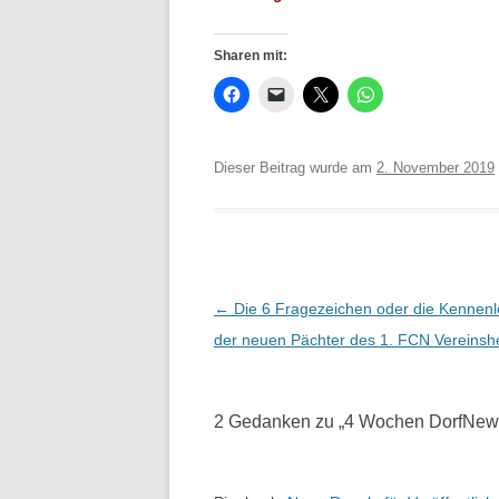
Sharen mit:
Dieser Beitrag wurde am
2. November 2019
Beitrags-
←
Die 6 Fragezeichen oder die Kennenl
Navigation
der neuen Pächter des 1. FCN Vereinsh
2 Gedanken zu „
4 Wochen DorfNews