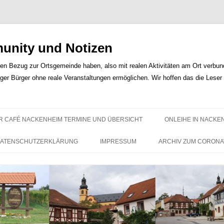
nity und Notizen
len Bezug zur Ortsgemeinde haben, also mit realen Aktivitäten am Ort verbunde
iger Bürger ohne reale Veranstaltungen ermöglichen. Wir hoffen das die Lese
Zum
Inhalt
R CAFÉ NACKENHEIM TERMINE UND ÜBERSICHT
ONLEIHE IN NACKE
springen
ATENSCHUTZERKLÄRUNG
IMPRESSUM
ARCHIV ZUM CORONA