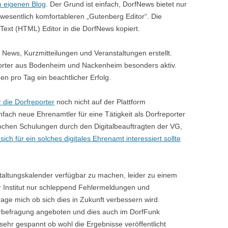
 eigenen Blog
. Der Grund ist einfach, DorfNews bietet nur
 wesentlich komfortableren „Gutenberg Editor“. Die
Text (HTML) Editor in die DorfNews kopiert.
News, Kurzmitteilungen und Veranstaltungen erstellt.
orter aus Bodenheim und Nackenheim besonders aktiv.
gen pro Tag ein beachtlicher Erfolg.
r die Dorfreporter
noch nicht auf der Plattform
einfach neue Ehrenamtler für eine Tätigkeit als Dorfreporter
ochen Schulungen durch den Digitalbeauftragten der VG,
sich für ein solches digitales Ehrenamt interessiert sollte
altungskalender verfügbar zu machen, leider zu einem
r Institut nur schleppend Fehlermeldungen und
rage mich ob sich dies in Zukunft verbessern wird.
rbefragung angeboten und dies auch im DorfFunk
in sehr gespannt ob wohl die Ergebnisse veröffentlicht