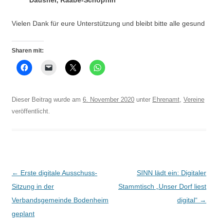
Dausner, Raabe-Schöpflin
Vielen Dank für eure Unterstützung und bleibt bitte alle gesund
Sharen mit:
Dieser Beitrag wurde am
6. November 2020
unter
Ehrenamt
,
Vereine
veröffentlicht.
Beitrags-
←
Erste digitale Ausschuss-
SINN lädt ein: Digitaler
Navigation
Sitzung in der
Stammtisch „Unser Dorf liest
Verbandsgemeinde Bodenheim
digital“
→
geplant