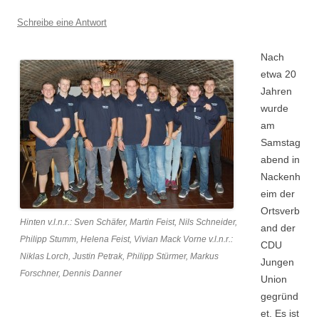
Schreibe eine Antwort
Nach
etwa 20
Jahren
wurde
am
Samstag
abend in
Nackenh
eim der
Ortsverb
Hinten v.l.n.r.: Sven Schäfer, Martin Feist, Nils Schneider,
and der
Philipp Stumm, Helena Feist, Vivian Mack Vorne v.l.n.r.:
CDU
Niklas Lorch, Justin Petrak, Philipp Stürmer, Markus
Jungen
Forschner, Dennis Danner
Union
gegründ
et. Es ist