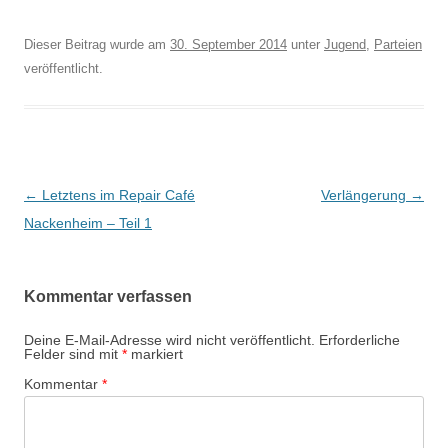
Dieser Beitrag wurde am
30. September 2014
unter
Jugend
,
Parteien
veröffentlicht.
Beitrags-
←
Letztens im Repair Café
Verlängerung
→
Navigation
Nackenheim – Teil 1
Kommentar verfassen
Deine E-Mail-Adresse wird nicht veröffentlicht.
Erforderliche
Felder sind mit
*
markiert
Kommentar
*