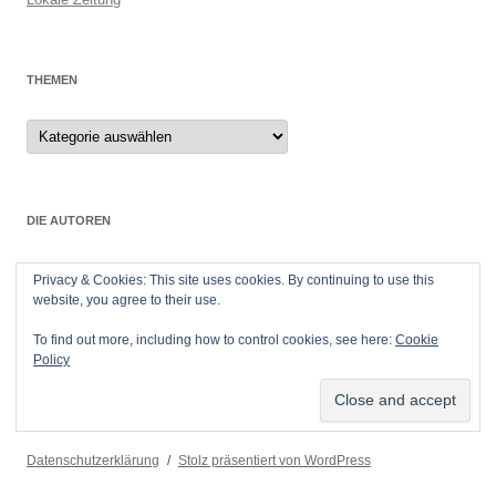
THEMEN
Themen
DIE AUTOREN
Ingrid und Peter Stey
Privacy & Cookies: This site uses cookies. By continuing to use this
Frankenstr.
website, you agree to their use.
55299 Nackenheim
To find out more, including how to control cookies, see here:
Cookie
Policy
Datenschutzerklärung
Stolz präsentiert von WordPress