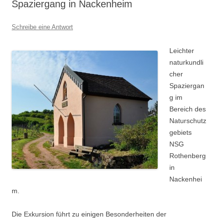
Spaziergang in Nackenheim
Schreibe eine Antwort
Leichter
naturkundli
cher
Spaziergan
g im
Bereich des
Naturschutz
gebiets
NSG
Rothenberg
in
Nackenhei
m.
Die Exkursion führt zu einigen Besonderheiten der