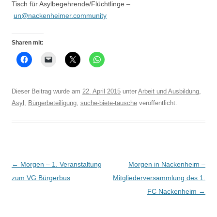
Tisch für Asylbegehrende/Flüchtlinge –
un@nackenheimer.community
Sharen mit:
Dieser Beitrag wurde am
22. April 2015
unter
Arbeit und Ausbildung
,
Asyl
,
Bürgerbeteiligung
,
suche-biete-tausche
veröffentlicht.
Beitrags-
←
Morgen – 1. Veranstaltung
Morgen in Nackenheim –
Navigation
zum VG Bürgerbus
Mitgliederversammlung des 1.
FC Nackenheim
→