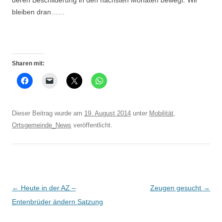
deren Beschilderung in den nächsten Monaten bewegt. Wir
bleiben dran……
Sharen mit:
Dieser Beitrag wurde am
19. August 2014
unter
Mobilität
,
Ortsgemeinde_News
veröffentlicht.
Beitrags-
←
Heute in der AZ –
Zeugen gesucht
→
Navigation
Entenbrüder ändern Satzung