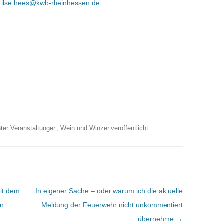
r
ilse.hees@kwb-rheinhessen.de
ter
Veranstaltungen
,
Wein und Winzer
veröffentlicht.
mit dem
In eigener Sache – oder warum ich die aktuelle
ten
Meldung der Feuerwehr nicht unkommentiert
übernehme
→