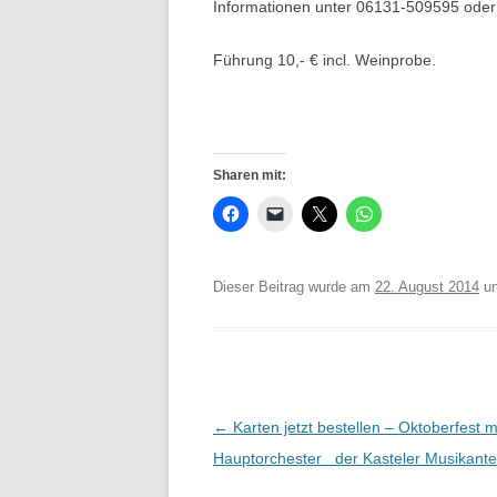
Informationen unter 06131-509595 ode
Führung 10,- € incl. Weinprobe.
Sharen mit:
Dieser Beitrag wurde am
22. August 2014
un
Beitrags-
←
Karten jetzt bestellen – Oktoberfest 
Navigation
Hauptorchester der Kasteler Musikan