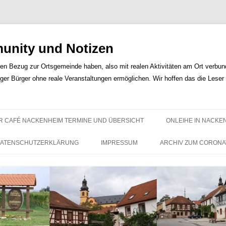
nity und Notizen
len Bezug zur Ortsgemeinde haben, also mit realen Aktivitäten am Ort verbunde
iger Bürger ohne reale Veranstaltungen ermöglichen. Wir hoffen das die Lese
Zum
Inhalt
R CAFÉ NACKENHEIM TERMINE UND ÜBERSICHT
ONLEIHE IN NACKE
springen
ATENSCHUTZERKLÄRUNG
IMPRESSUM
ARCHIV ZUM CORONA