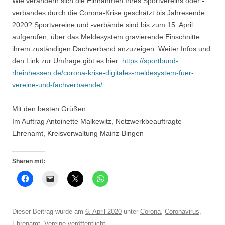
Wie verändern sich die Einnahmen Ihres Sportvereins oder -
verbandes durch die Corona-Krise geschätzt bis Jahresende
2020? Sportvereine und -verbände sind bis zum 15. April
aufgerufen, über das Meldesystem gravierende Einschnitte
ihrem zuständigen Dachverband anzuzeigen. Weiter Infos und
den Link zur Umfrage gibt es hier:
https://sportbund-
rheinhessen.de/corona-krise-digitales-meldesystem-fuer-
vereine-und-fachverbaende/
Mit den besten Grüßen
Im Auftrag Antoinette Malkewitz, Netzwerkbeauftragte
Ehrenamt, Kreisverwaltung Mainz-Bingen
Sharen mit:
Dieser Beitrag wurde am
6. April 2020
unter
Corona
,
Coronavirus
,
Ehrenamt
,
Vereine
veröffentlicht.