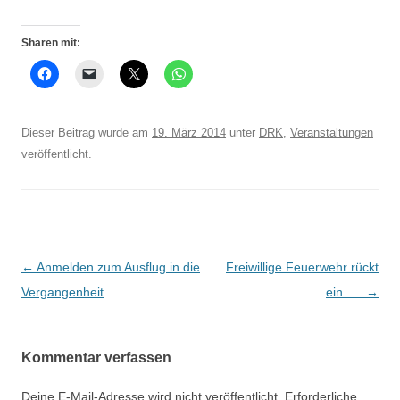
Sharen mit:
Dieser Beitrag wurde am
19. März 2014
unter
DRK
,
Veranstaltungen
veröffentlicht.
Beitrags-
←
Anmelden zum Ausflug in die
Freiwillige Feuerwehr rückt
Navigation
Vergangenheit
ein…..
→
Kommentar verfassen
Deine E-Mail-Adresse wird nicht veröffentlicht.
Erforderliche