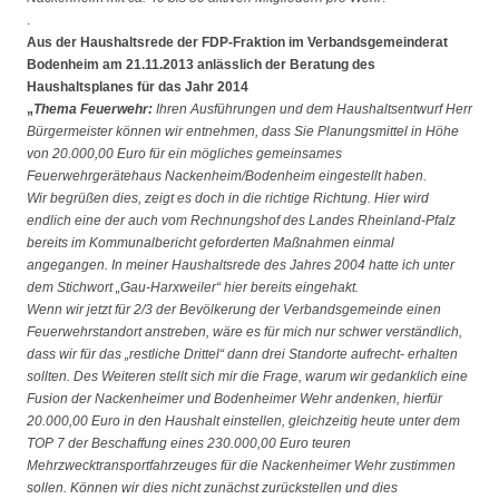
.
Aus der Haushaltsrede der FDP-Fraktion im Verbandsgemeinderat
Bodenheim am 21.11.2013 anlässlich der Beratung des
Haushaltsplanes für das Jahr 2014
„
Thema Feuerwehr:
Ihren Ausführungen und dem Haushaltsentwurf Herr
Bürgermeister können wir entnehmen, dass Sie Planungsmittel in Höhe
von 20.000,00 Euro für ein mögliches gemeinsames
Feuerwehrgerätehaus Nackenheim/Bodenheim eingestellt haben.
Wir begrüßen dies, zeigt es doch in die richtige Richtung. Hier wird
endlich eine der auch vom Rechnungshof des Landes Rheinland-Pfalz
bereits im Kommunalbericht geforderten Maßnahmen einmal
angegangen. In meiner Haushaltsrede des Jahres 2004 hatte ich unter
dem Stichwort „Gau-Harxweiler“ hier bereits eingehakt.
Wenn wir jetzt für 2/3 der Bevölkerung der Verbandsgemeinde einen
Feuerwehrstandort anstreben, wäre es für mich nur schwer verständlich,
dass wir für das „restliche Drittel“ dann drei Standorte aufrecht- erhalten
sollten. Des Weiteren stellt sich mir die Frage, warum wir gedanklich eine
Fusion der Nackenheimer und Bodenheimer Wehr andenken, hierfür
20.000,00 Euro in den Haushalt einstellen, gleichzeitig heute unter dem
TOP 7 der Beschaffung eines 230.000,00 Euro teuren
Mehrzwecktransportfahrzeuges für die Nackenheimer Wehr zustimmen
sollen. Können wir dies nicht zunächst zurückstellen und dies