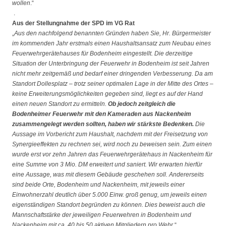
wollen
.“
.
Aus der Stellungnahme der SPD im VG Rat
„
Aus den nachfolgend benannten Gründen haben Sie, Hr. Bürgermeister
im kommenden Jahr erstmals einen Haushaltsansatz zum Neubau eines
Feuerwehrgerätehauses für Bodenheim eingestellt. Die derzeitige
Situation der Unterbringung der Feuerwehr in Bodenheim ist seit Jahren
nicht mehr zeitgemäß und bedarf einer dringenden Verbesserung. Da am
Standort Dollesplatz – trotz seiner optimalen Lage in der Mitte des Ortes –
keine Erweiterungsmöglichkeiten gegeben sind, liegt es auf der Hand
einen neuen Standort zu ermitteln.
Ob jedoch zeitgleich die
Bodenheimer Feuerwehr mit den Kameraden aus Nackenheim
zusammengelegt werden sollten, haben wir stärkste Bedenken.
Die
Aussage im Vorbericht zum Haushalt, nachdem mit der Freisetzung von
Synergieeffekten zu rechnen sei, wird noch zu beweisen sein. Zum einen
wurde erst vor zehn Jahren das Feuerwehrgerätehaus in Nackenheim für
eine Summe von 3 Mio. DM erweitert und saniert. Wir erwarten hierfür
eine Aussage, was mit diesem Gebäude geschehen soll. Andererseits
sind beide Orte, Bodenheim und Nackenheim, mit jeweils einer
Einwohnerzahl deutlich über 5.000 Einw. groß genug, um jeweils einen
eigenständigen Standort begründen zu können. Dies beweist auch die
Mannschaftstärke der jeweiligen Feuerwehren in Bodenheim und
Nackenheim mit ca. 40 bis 50 aktiven Mitgliedern pro Wehr
.“