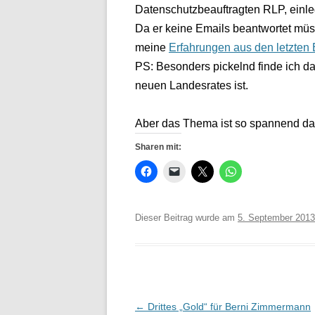
Datenschutzbeauftragten RLP, einle
Da er keine Emails beantwortet müss
meine
Erfahrungen aus den letzten
PS: Besonders pickelnd finde ich da
neuen Landesrates ist.
Aber das Thema ist so spannend das
Sharen mit:
Dieser Beitrag wurde am
5. September 2013
Beitrags-
←
Drittes „Gold“ für Berni Zimmermann