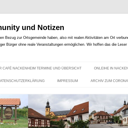
nity und Notizen
len Bezug zur Ortsgemeinde haben, also mit realen Aktivitäten am Ort verbunde
iger Bürger ohne reale Veranstaltungen ermöglichen. Wir hoffen das die Lese
Zum
Inhalt
R CAFÉ NACKENHEIM TERMINE UND ÜBERSICHT
ONLEIHE IN NACKE
springen
ATENSCHUTZERKLÄRUNG
IMPRESSUM
ARCHIV ZUM CORONA