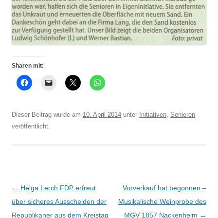
Sharen mit:
Dieser Beitrag wurde am
10. April 2014
unter
Initiativen
,
Senioren
veröffentlicht.
Beitrags-
←
Helga Lerch FDP erfreut
Vorverkauf hat begonnen –
Navigation
über sicheres Ausscheiden der
Musikalische Weinprobe des
Republikaner aus dem Kreistag
MGV 1857 Nackenheim
→