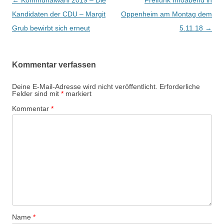
Beitrags-
←
Kommunalwahl 2019 – Die
Freifunk Infoabend in
Navigation
Kandidaten der CDU – Margit
Oppenheim am Montag dem
Grub bewirbt sich erneut
5.11.18
→
Kommentar verfassen
Deine E-Mail-Adresse wird nicht veröffentlicht.
Erforderliche
Felder sind mit
*
markiert
Kommentar
*
Name
*