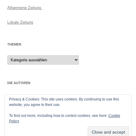
Allgemeine Zeitung
Lokale Zeitung
THEMEN
Themen
DIE AUTOREN
Ingrid und Peter Stey
Privacy & Cookies: This site uses cookies. By continuing to use this
Frankenstr.
website, you agree to their use.
55299 Nackenheim
To find out more, including how to control cookies, see here:
Cookie
Policy