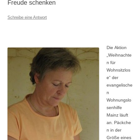
Freude schenken
Schreibe eine Antwort
Die Aktion
„Weihnachte
n für
Wohnsitzlos
e“ der
evangelische
n
Wohnungslo
senhilfe
Mainz läuft
an. Päckche
n in der
Größe eines