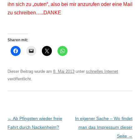
ihn sich zu „outen“, also bei mir anzurufen oder eine Mail
zu schreiben…..DANKE
Sharen mit:
Dieser Beitrag wurde am
8. Mai 2013
unter
schnelles Internet
veröffentlicht.
Beitrags-
←
Ab Pfingsten wieder freie
In eigener Sache – Wo findet
Navigation
Fahrt durch Nackenheim?
man das Impressum dieser
Seite
→