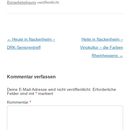
Bürgerbeteiligung
veröffentlicht.
Beitrags-
←
Heute in Nackenheim –
Heite in Nackenheim –
Navigation
DRK-Seniorentreff
Vinokultur – die Farben
Rheinhessens
→
Kommentar verfassen
Deine E-Mail-Adresse wird nicht veröffentlicht.
Erforderliche
Felder sind mit
*
markiert
Kommentar
*