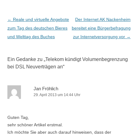
Beitrags-
←
Reale und virtuelle Angebote
Der Internet AK Nackenheim
Navigation
zum Tag des deutschen Bieres
bereitet eine Bürgerbefragung
und Welttag des Buches
zur Internetversorgung vor
→
Ein Gedanke zu „
Telekom kündigt Volumenbegrenzung
bei DSL Neuverträgen an
“
Jan Fröhlich
29. April 2013 um 14:44 Uhr
Guten Tag,
sehr schöner Artikel erstmal.
Ich möchte Sie aber auch darauf hinweisen, dass der