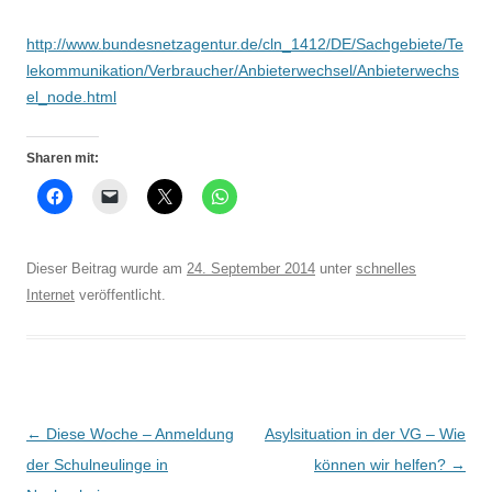
http://www.bundesnetzagentur.de/cln_1412/DE/Sachgebiete/Te
lekommunikation/Verbraucher/Anbieterwechsel/Anbieterwechs
el_node.html
Sharen mit:
Dieser Beitrag wurde am
24. September 2014
unter
schnelles
Internet
veröffentlicht.
Beitrags-
←
Diese Woche – Anmeldung
Asylsituation in der VG – Wie
Navigation
der Schulneulinge in
können wir helfen?
→