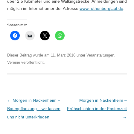
über 2,5 Kilometer und eine Walkingstrecke. Anmeldungen sind
möglich im Internet unter der Adresse
www.rothenberglauf.de
.
Sharen mit:
Dieser Beitrag wurde am
11. März 2016
unter
Veranstaltungen
,
Vereine
veröffentlicht.
Beitrags-
←
Morgen in Nackenheim –
Morgen in Nackenheim –
Navigation
Baumpflanzung – wir lassen
Frühschichten in der Fastenzeit
uns nicht unterkriegen
→