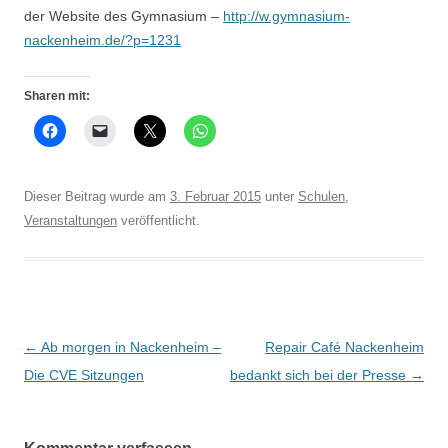
der Website des Gymnasium –
http://w.gymnasium-
nackenheim.de/?p=1231
Sharen mit:
Dieser Beitrag wurde am
3. Februar 2015
unter
Schulen
,
Veranstaltungen
veröffentlicht.
Beitrags-
←
Ab morgen in Nackenheim –
Repair Café Nackenheim
Navigation
Die CVE Sitzungen
bedankt sich bei der Presse
→