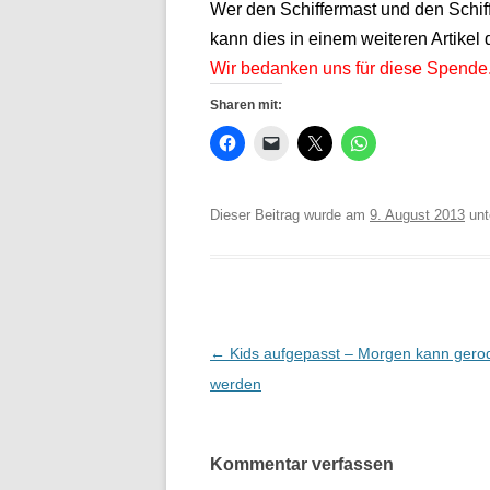
Wer den Schiffermast und den Schiff
kann dies in einem weiteren Artikel 
Wir bedanken uns für diese Spende
Sharen mit:
Dieser Beitrag wurde am
9. August 2013
unt
Beitrags-
←
Kids aufgepasst – Morgen kann gerod
Navigation
werden
Kommentar verfassen