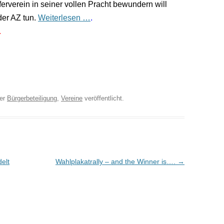
erverein in seiner vollen Pracht bewundern will
der AZ tun.
Weiterlesen …
.
.
er
Bürgerbeteiligung
,
Vereine
veröffentlicht.
elt
Wahlplakatrally – and the Winner is….
→