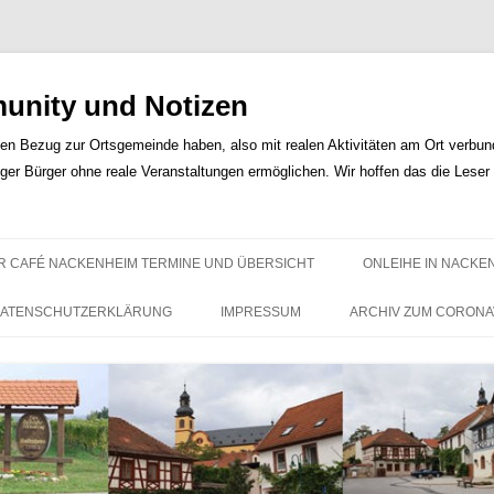
nity und Notizen
len Bezug zur Ortsgemeinde haben, also mit realen Aktivitäten am Ort verbunde
iger Bürger ohne reale Veranstaltungen ermöglichen. Wir hoffen das die Lese
Zum
Inhalt
R CAFÉ NACKENHEIM TERMINE UND ÜBERSICHT
ONLEIHE IN NACKE
springen
ATENSCHUTZERKLÄRUNG
IMPRESSUM
ARCHIV ZUM CORONA