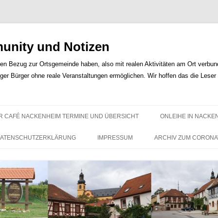
nity und Notizen
len Bezug zur Ortsgemeinde haben, also mit realen Aktivitäten am Ort verbunde
iger Bürger ohne reale Veranstaltungen ermöglichen. Wir hoffen das die Lese
Zum
Inhalt
R CAFÉ NACKENHEIM TERMINE UND ÜBERSICHT
ONLEIHE IN NACKE
springen
ATENSCHUTZERKLÄRUNG
IMPRESSUM
ARCHIV ZUM CORONA