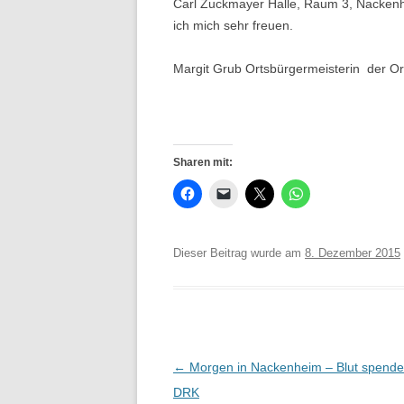
Carl Zuckmayer Halle, Raum 3, Nacken
ich mich sehr freuen.
Margit Grub Ortsbürgermeisterin der 
Sharen mit:
Dieser Beitrag wurde am
8. Dezember 2015
Beitrags-
←
Morgen in Nackenheim – Blut spend
Navigation
DRK