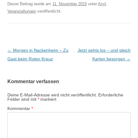
Dieser Beitrag wurde am
11. November 2015
unter
Asyl
,
Veranstaltungen
veröffentlicht.
Beitrags-
←
Morgen in Nackenheim – Zu
Jetzt gehts los – und gleich
Navigation
Gast beim Roten Kreuz
Karten besorgen
→
Kommentar verfassen
Deine E-Mail-Adresse wird nicht veröffentlicht.
Erforderliche
Felder sind mit
*
markiert
Kommentar
*