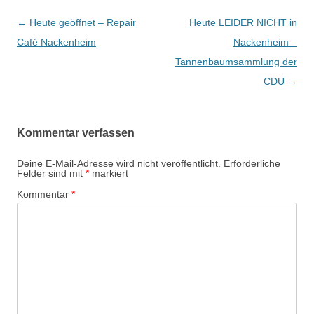
Beitrags-
←
Heute geöffnet – Repair
Heute LEIDER NICHT in
Navigation
Café Nackenheim
Nackenheim –
Tannenbaumsammlung der
CDU
→
Kommentar verfassen
Deine E-Mail-Adresse wird nicht veröffentlicht.
Erforderliche
Felder sind mit
*
markiert
Kommentar
*