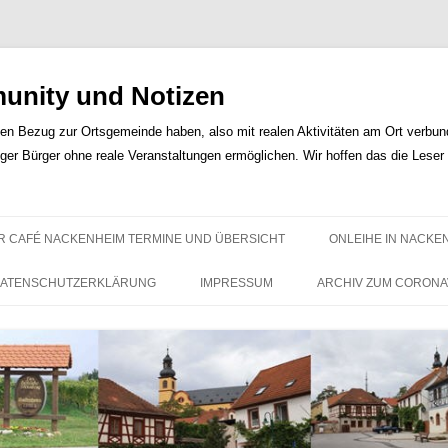
nity und Notizen
len Bezug zur Ortsgemeinde haben, also mit realen Aktivitäten am Ort verbunde
iger Bürger ohne reale Veranstaltungen ermöglichen. Wir hoffen das die Lese
Zum
Inhalt
R CAFÉ NACKENHEIM TERMINE UND ÜBERSICHT
ONLEIHE IN NACKE
springen
ATENSCHUTZERKLÄRUNG
IMPRESSUM
ARCHIV ZUM CORONA