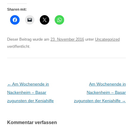
Sharen mit:
Dieser Beitrag wurde am
23. November 2016
unter
Uncategorized
veröffentlicht.
Beitrags-
←
Am Wochenende in
Am Wochenende in
Navigation
Nackenheim – Basar
Nackenheim – Basar
zugunsten der Keniahilfe
zugunsten der Keniahilfe
→
Kommentar verfassen