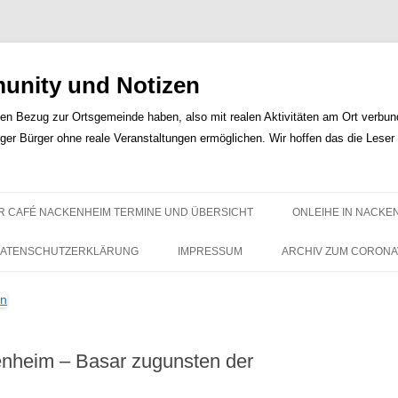
nity und Notizen
len Bezug zur Ortsgemeinde haben, also mit realen Aktivitäten am Ort verbunde
iger Bürger ohne reale Veranstaltungen ermöglichen. Wir hoffen das die Lese
Zum
Inhalt
R CAFÉ NACKENHEIM TERMINE UND ÜBERSICHT
ONLEIHE IN NACKE
springen
ATENSCHUTZERKLÄRUNG
IMPRESSUM
ARCHIV ZUM CORONA
heim – Basar zugunsten der