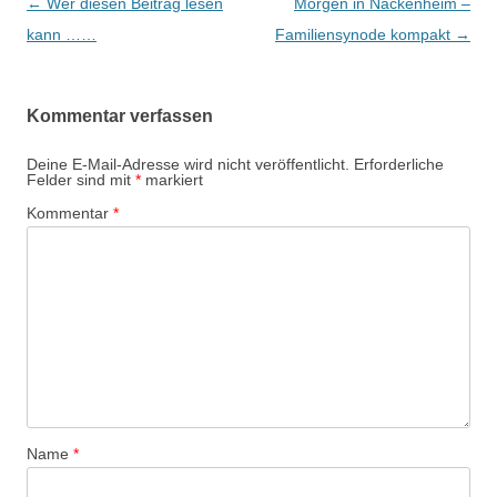
Beitrags-
←
Wer diesen Beitrag lesen
Morgen in Nackenheim –
Navigation
kann ……
Familiensynode kompakt
→
Kommentar verfassen
Deine E-Mail-Adresse wird nicht veröffentlicht.
Erforderliche
Felder sind mit
*
markiert
Kommentar
*
Name
*