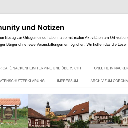
nity und Notizen
len Bezug zur Ortsgemeinde haben, also mit realen Aktivitäten am Ort verbunde
iger Bürger ohne reale Veranstaltungen ermöglichen. Wir hoffen das die Lese
Zum
Inhalt
R CAFÉ NACKENHEIM TERMINE UND ÜBERSICHT
ONLEIHE IN NACKE
springen
ATENSCHUTZERKLÄRUNG
IMPRESSUM
ARCHIV ZUM CORONA